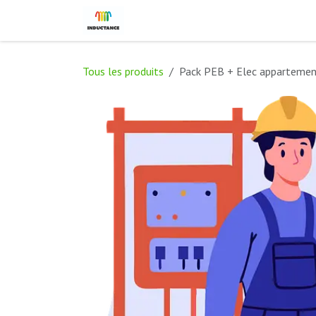
Se rendre au contenu
Boutique
Rendez-vous
Cont
Tous les produits
Pack PEB + Elec apparteme