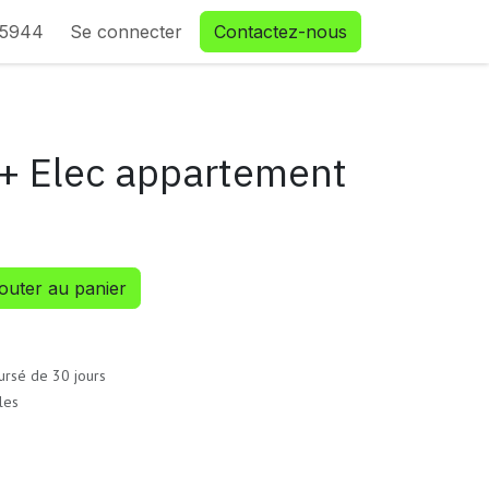
35944
Se connecter
Contactez-nous
+ Elec appartement
outer au panier
ursé de 30 jours
les